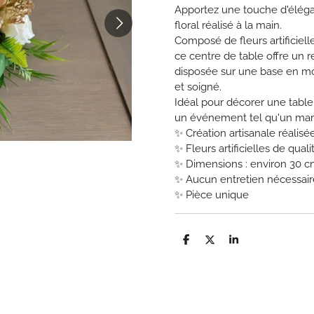
Apportez une touche d'éléga
floral réalisé à la main.
Composé de fleurs artificiell
ce centre de table offre un 
disposée sur une base en m
et soigné.
Idéal pour décorer une table
un événement tel qu'un mari
✨ Création artisanale réalisé
✨ Fleurs artificielles de quali
✨ Dimensions : environ 30 c
✨ Aucun entretien nécessair
✨ Pièce unique
P
P
P
a
a
a
r
r
r
t
t
t
a
a
a
g
g
g
e
e
e