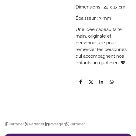
Dimensions : 22 x 13 cm
Épaisseur : 3 mm
Une idée cadeau faite
main, originale et
personnalisée pour
remercier les personnes
qui accompagnent nos
enfants au quotidien. 💖
P
P
P
P
a
a
a
a
r
r
r
r
t
t
t
t
a
a
a
a
g
g
g
g
e
e
e
e
r
r
r
r
Partager
Partager
Partager
Partager