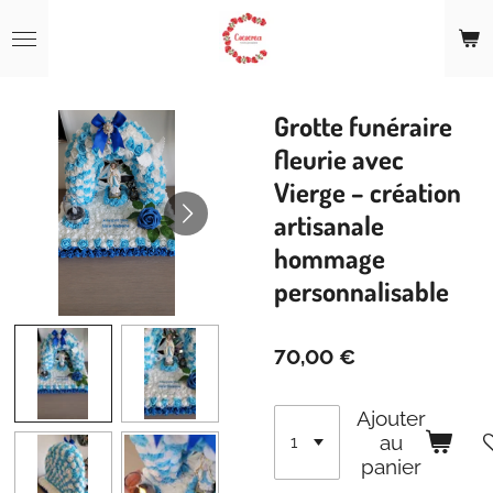
Passer
au
contenu
principal
Grotte funéraire
fleurie avec
Vierge – création
artisanale
hommage
personnalisable
70,00 €
Ajouter
au
panier