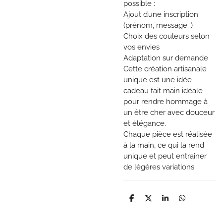
possible :
Ajout d’une inscription
(prénom, message…)
Choix des couleurs selon
vos envies
Adaptation sur demande
Cette création artisanale
unique est une idée
cadeau fait main idéale
pour rendre hommage à
un être cher avec douceur
et élégance.
Chaque pièce est réalisée
à la main, ce qui la rend
unique et peut entraîner
de légères variations.
P
P
P
P
a
a
a
a
r
r
r
r