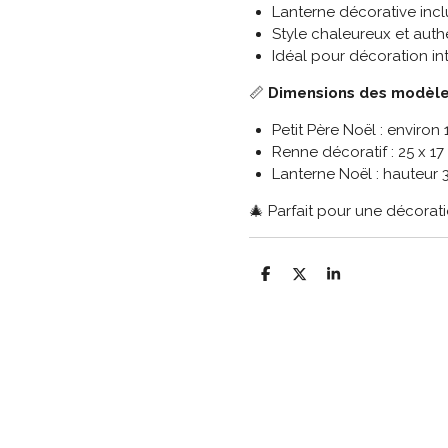
Lanterne décorative incl
Style chaleureux et auth
Idéal pour décoration in
📏
Dimensions des modèle
Petit Père Noël : environ
Renne décoratif : 25 x 1
Lanterne Noël : hauteur 
🎄 Parfait pour une décora
P
P
P
a
a
a
r
r
r
t
t
t
a
a
a
g
g
g
e
e
e
r
r
r