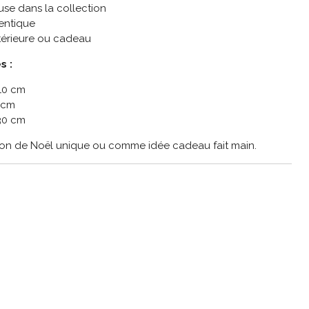
use dans la collection
entique
térieure ou cadeau
s :
 10 cm
7 cm
30 cm
tion de Noël unique ou comme idée cadeau fait main.