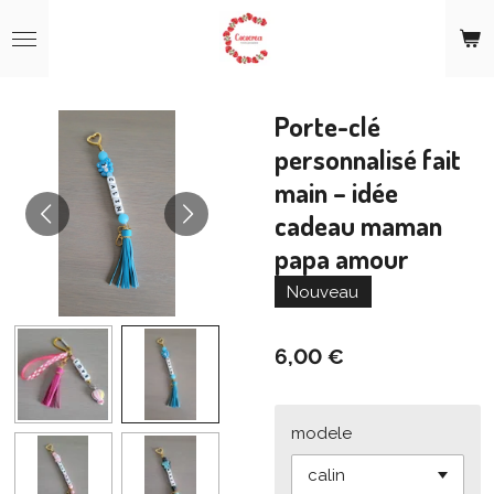
Passer
au
contenu
principal
Porte-clé
personnalisé fait
main – idée
cadeau maman
papa amour
Nouveau
6,00 €
modele