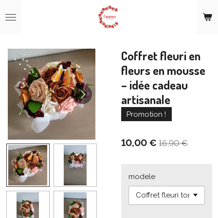
Passer
au
contenu
principal
Coffret fleuri en
fleurs en mousse
– idée cadeau
artisanale
Promotion !
10,00 €
16,90 €
modele