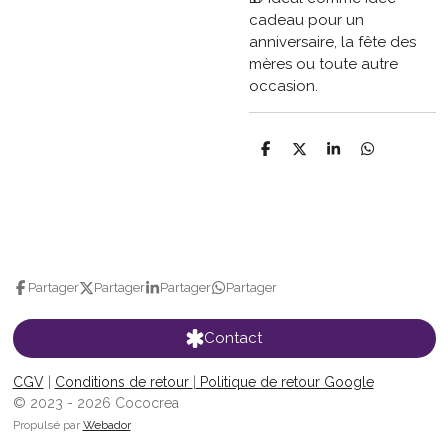
cadeau pour un
anniversaire, la fête des
mères ou toute autre
occasion.
P
P
P
P
a
a
a
a
r
r
r
r
t
t
t
t
a
a
a
a
g
g
g
g
e
e
e
e
r
r
r
r
Partager
Partager
Partager
Partager
Contact
CGV
|
Conditions de retour
|
Politique de retour Google
© 2023 - 2026 Cococrea
Propulsé par
Webador