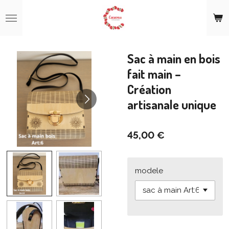
Passer
au
contenu
principal
Sac à main en bois
fait main –
Création
artisanale unique
45,00 €
modele