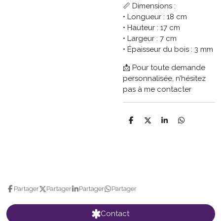
📏 Dimensions :
• Longueur : 18 cm
• Hauteur : 17 cm
• Largeur : 7 cm
• Épaisseur du bois : 3 mm
📩 Pour toute demande
personnalisée, n’hésitez
pas à me contacter
P
P
P
P
a
a
a
a
r
r
r
r
t
t
t
t
a
a
a
a
g
g
g
g
e
e
e
e
r
r
r
r
Partager
Partager
Partager
Partager
Contact