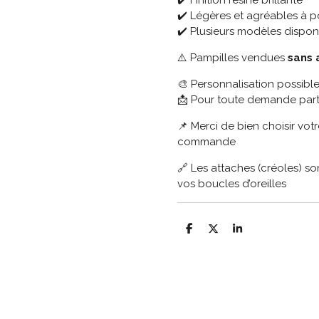
✔️ Finition résine brillante
✔️ Légères et agréables à p
✔️ Plusieurs modèles dispon
⚠️ Pampilles vendues
sans 
🎨 Personnalisation possib
📩 Pour toute demande parti
📌 Merci de bien choisir vot
commande
🔗 Les attaches (créoles) 
vos boucles d’oreilles
P
P
P
a
a
a
r
r
r
t
t
t
a
a
a
g
g
g
e
e
e
r
r
r